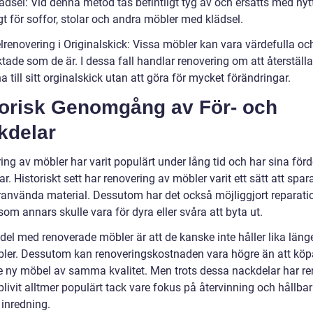
dsel: Vid denna metod tas befintligt tyg av och ersätts med nytt
gt för soffor, stolar och andra möbler med klädsel.
lrenovering i Originalskick: Vissa möbler kan vara värdefulla oc
ktade som de är. I dessa fall handlar renovering om att återställa
 till sitt orginalskick utan att göra för mycket förändringar.
torisk Genomgång av För- och
kdelar
ng av möbler har varit populärt under lång tid och har sina förd
r. Historiskt sett har renovering av möbler varit ett sätt att spa
ranvända material. Dessutom har det också möjliggjort reparati
om annars skulle vara för dyra eller svåra att byta ut.
del med renoverade möbler är att de kanske inte håller lika län
ler. Dessutom kan renoveringskostnaden vara högre än att köp
e ny möbel av samma kvalitet. Men trots dessa nackdelar har r
livit alltmer populärt tack vare fokus på återvinning och hållbar
inredning.