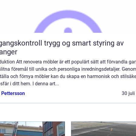
ontroll trygg og smart styring av
ganger
duktion Att renovera möbler är ett populärt sätt att förvandla g
litna föremål till unika och personliga inredningsdetaljer. Genom
ställa och förnya möbler kan du skapa en harmonisk och stilsäke
fär i ditt hem. I denna art...
e Pettersson
30 jul