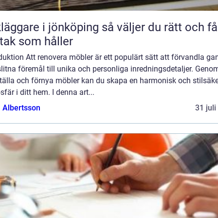
are i jönköping så väljer du rätt och får
 tak som håller
duktion Att renovera möbler är ett populärt sätt att förvandla g
litna föremål till unika och personliga inredningsdetaljer. Genom
ställa och förnya möbler kan du skapa en harmonisk och stilsäke
fär i ditt hem. I denna art...
a Albertsson
31 jul