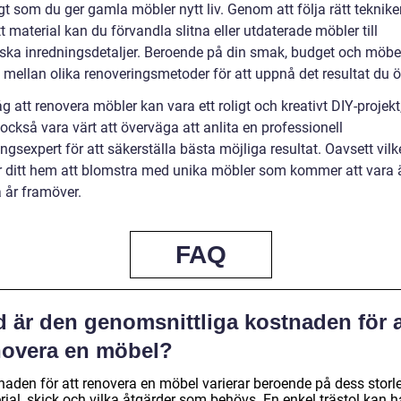
t som du ger gamla möbler nytt liv. Genom att följa rätt teknike
tt material kan du förvandla slitna eller utdaterade möbler till
iska inredningsdetaljer. Beroende på din smak, budget och möbe
 mellan olika renoveringsmetoder för att uppnå det resultat du ö
 att renovera möbler kan vara ett roligt och kreativt DIY-projek
också vara värt att överväga att anlita en professionell
ngsexpert för att säkerställa bästa möjliga resultat. Oavsett vilke
ditt hem att blomstra med unika möbler som kommer att vara 
 år framöver.
FAQ
d är den genomsnittliga kostnaden för a
novera en möbel?
naden för att renovera en möbel varierar beroende på dess storle
ial, skick och vilka åtgärder som behövs. En enkel trästol kan h