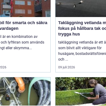
il för smarta och säkra
Takläggning vetlanda 
i vardagen
fokus på hållbara tak o
trygga hus
l är en kombination av
l och lyftkran som används
takläggning vetlanda är ett
ngt eller skrymma...
som blivit allt viktigare för
husägare, bostadsrättsfören
och ...
 2026
09 juli 2026