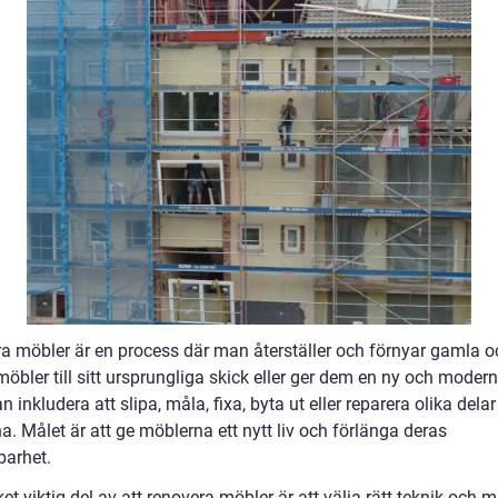
a möbler är en process där man återställer och förnyar gamla o
möbler till sitt ursprungliga skick eller ger dem en ny och modern
n inkludera att slipa, måla, fixa, byta ut eller reparera olika delar
. Målet är att ge möblerna ett nytt liv och förlänga deras
arhet.
t viktig del av att renovera möbler är att välja rätt teknik och m