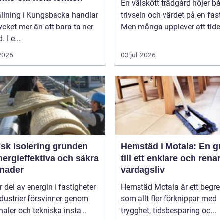
En välskött trädgård höjer b
ällning i Kungsbacka handlar
trivseln och värdet på en fas
ket mer än att bara ta ner
Men många upplever att tiden
. I e...
 2026
03 juli 2026
 isolering grunden
Hemstäd i Motala: En g
nergieffektiva och säkra
till ett enklare och rena
nader
vardagsliv
r del av energin i fastigheter
Hemstäd Motala är ett begr
dustrier försvinner genom
som allt fler förknippar med
analer och tekniska insta...
trygghet, tidsbesparing oc...