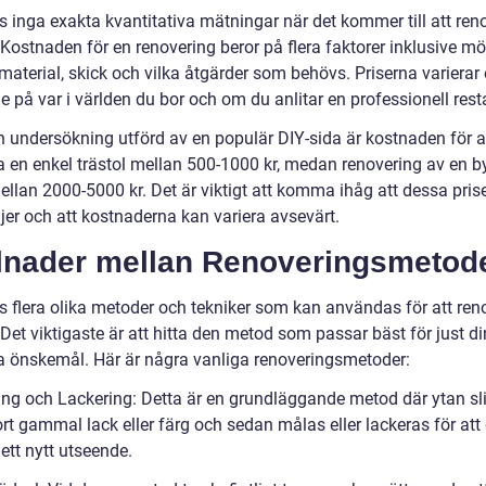
s inga exakta kvantitativa mätningar när det kommer till att ren
 Kostnaden för en renovering beror på flera faktorer inklusive m
 material, skick och vilka åtgärder som behövs. Priserna varierar
 på var i världen du bor och om du anlitar en professionell rest
en undersökning utförd av en populär DIY-sida är kostnaden för a
a en enkel trästol mellan 500-1000 kr, medan renovering av en b
ellan 2000-5000 kr. Det är viktigt att komma ihåg att dessa pris
injer och att kostnaderna kan variera avsevärt.
llnader mellan Renoveringsmetod
ns flera olika metoder och tekniker som kan användas för att ren
Det viktigaste är att hitta den metod som passar bäst för just d
a önskemål. Här är några vanliga renoveringsmetoder:
ning och Lackering: Detta är en grundläggande metod där ytan sl
ort gammal lack eller färg och sedan målas eller lackeras för att
ett nytt utseende.