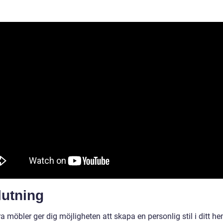
lutning
 möbler ger dig möjligheten att skapa en personlig stil i ditt h