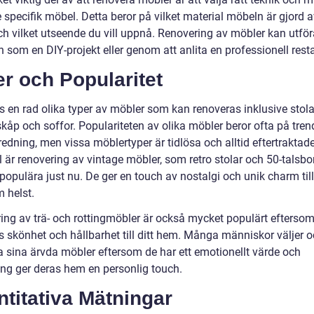
e specifik möbel. Detta beror på vilket material möbeln är gjord a
och vilket utseende du vill uppnå. Renovering av möbler kan utfö
 som en DIY-projekt eller genom att anlita en professionell resta
r och Popularitet
s en rad olika typer av möbler som kan renoveras inklusive stolar
skåp och soffor. Populariteten av olika möbler beror ofta på tren
edning, men vissa möblertyper är tidlösa och alltid eftertraktade.
 är renovering av vintage möbler, som retro stolar och 50-talsbo
opulära just nu. De ger en touch av nostalgi och unik charm till 
 helst.
ing av trä- och rottingmöbler är också mycket populärt eftersom
s skönhet och hållbarhet till ditt hem. Många människor väljer o
a sina ärvda möbler eftersom de har ett emotionellt värde och
ing ger deras hem en personlig touch.
titativa Mätningar