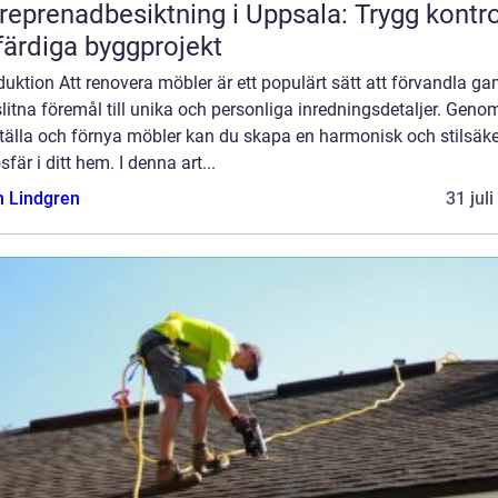
reprenadbesiktning i Uppsala: Trygg kontro
färdiga byggprojekt
duktion Att renovera möbler är ett populärt sätt att förvandla g
litna föremål till unika och personliga inredningsdetaljer. Genom
ställa och förnya möbler kan du skapa en harmonisk och stilsäke
fär i ditt hem. I denna art...
n Lindgren
31 jul