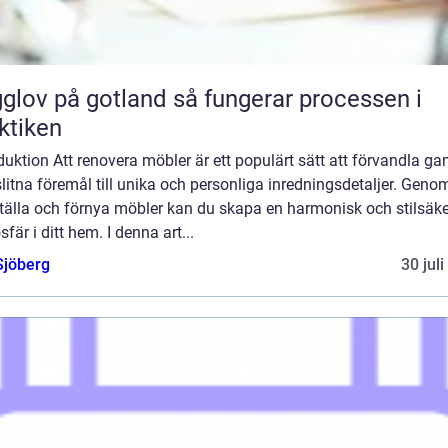
 på gotland så fungerar processen i
ktiken
duktion Att renovera möbler är ett populärt sätt att förvandla g
litna föremål till unika och personliga inredningsdetaljer. Genom
ställa och förnya möbler kan du skapa en harmonisk och stilsäke
fär i ditt hem. I denna art...
Sjöberg
30 jul