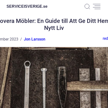
SERVICEISVERIGE.
se
overa Möbler: En Guide till Att Ge Ditt Hem
Nytt Liv
red
ember 2023
Jon Larsson