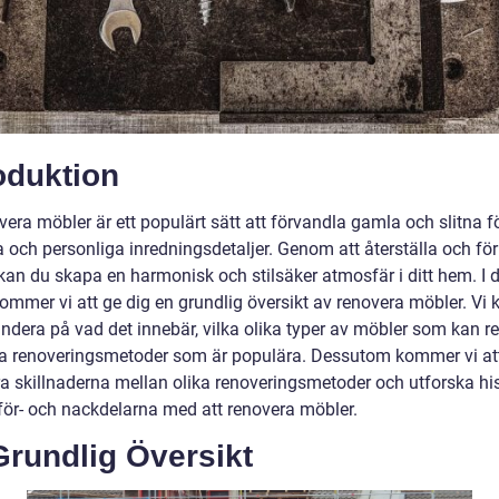
oduktion
vera möbler är ett populärt sätt att förvandla gamla och slitna 
ka och personliga inredningsdetaljer. Genom att återställa och fö
kan du skapa en harmonisk och stilsäker atmosfär i ditt hem. I 
 kommer vi att ge dig en grundlig översikt av renovera möbler. V
andera på vad det innebär, vilka olika typer av möbler som kan r
ka renoveringsmetoder som är populära. Dessutom kommer vi at
ra skillnaderna mellan olika renoveringsmetoder och utforska hi
ör- och nackdelarna med att renovera möbler.
Grundlig Översikt