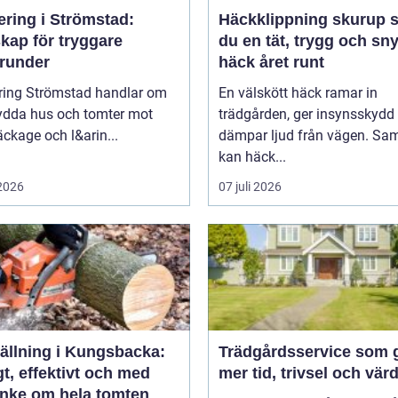
ering i Strömstad:
Häckklippning skurup så får
kap för tryggare
du en tät, trygg och sn
runder
häck året runt
ring Strömstad handlar om
En välskött häck ramar in
kydda hus och tomter mot
trädgården, ger insynsskydd
läckage och l&arin...
dämpar ljud från vägen. Sam
kan häck...
 2026
07 juli 2026
fällning i Kungsbacka:
Trädgårdsservice som 
t, effektivt och med
mer tid, trivsel och vär
nke om hela tomten