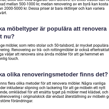
nad mellan 500-1000 kr, medan renovering av en byrå kan kosta
n 2000-5000 kr. Dessa priser är bara riktlinjer och kan variera
värt.
ka möbeltyper är populära att renovera
st nu?
age möbler, som retro stolar och 50-talsbord, är mycket populära
ering. Renovering av trä- och rottingmöbler är också eftertraktat
a väljer att renovera sina ärvda möbler för att ge hemmet en
onlig touch.
lka olika renoveringsmetoder finns det?
inns flera olika metoder för att renovera möbler. Några vanliga
er inkluderar slipning och lackering för att ge möbeln ett nytt
ende, omklädsel för att ersätta tyget på möbler med klädsel, och
lrenovering i originalskick där endast återställning av möbeln g
större förändringar.