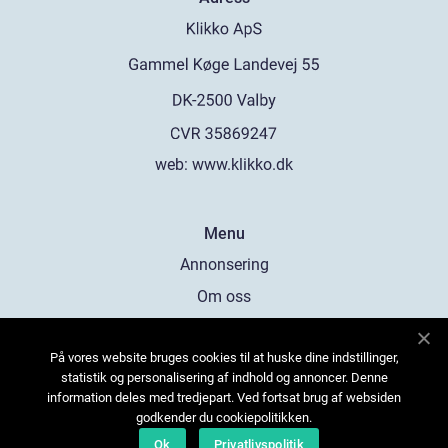
web:
www.klikko.dk
Menu
Annonsering
Om oss
Cookies
På vores website bruges cookies til at huske dine indstillinger,
Kontakta oss
statistik og personalisering af indhold og annoncer. Denne
Sitemap
information deles med tredjepart. Ved fortsat brug af websiden
godkender du cookiepolitikken.
Ok
Privatlivspolitik