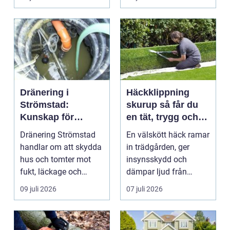
och ...
Dränering i
Häckklippning
Strömstad:
skurup så får du
Kunskap för
en tät, trygg och
tryggare
snygg häck året
Dränering Strömstad
En välskött häck ramar
husgrunder
runt
handlar om att skydda
in trädgården, ger
hus och tomter mot
insynsskydd och
fukt, läckage och
dämpar ljud från
l&arin...
vägen. Samtidigt kan
09 juli 2026
07 juli 2026
häck...