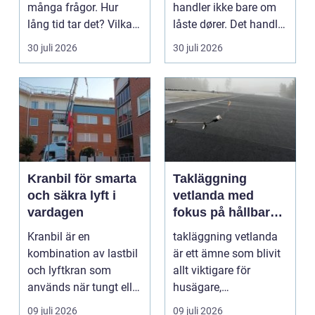
många frågor. Hur
handler ikke bare om
lång tid tar det? Vilka
låste dører. Det handler
handlingar behövs?...
om å ha oversikt, k...
30 juli 2026
30 juli 2026
Kranbil för smarta
Takläggning
och säkra lyft i
vetlanda med
vardagen
fokus på hållbara
tak och trygga hus
Kranbil är en
takläggning vetlanda
kombination av lastbil
är ett ämne som blivit
och lyftkran som
allt viktigare för
används när tungt eller
husägare,
skrymma...
bostadsrättsföreningar
09 juli 2026
09 juli 2026