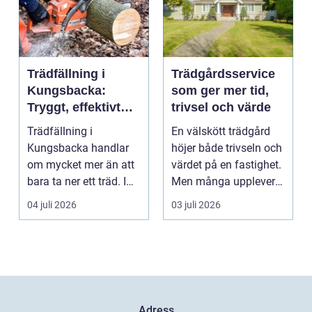
Trädfällning i
Trädgårdsservice
Kungsbacka:
som ger mer tid,
Tryggt, effektivt
trivsel och värde
och med omtanke
Trädfällning i
En välskött trädgård
om hela tomten
Kungsbacka handlar
höjer både trivseln och
om mycket mer än att
värdet på en fastighet.
bara ta ner ett träd. I
Men många upplever
e...
att tiden, o...
04 juli 2026
03 juli 2026
Adress