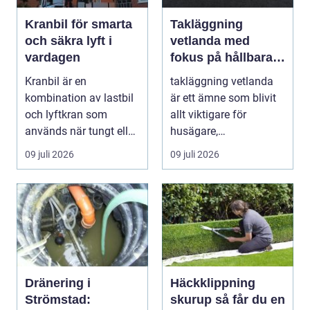
Kranbil för smarta
Takläggning
och säkra lyft i
vetlanda med
vardagen
fokus på hållbara
tak och trygga hus
Kranbil är en
takläggning vetlanda
kombination av lastbil
är ett ämne som blivit
och lyftkran som
allt viktigare för
används när tungt eller
husägare,
skrymma...
bostadsrättsföreningar
09 juli 2026
09 juli 2026
och ...
Dränering i
Häckklippning
Strömstad:
skurup så får du en