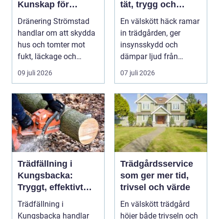
Kunskap för
tät, trygg och
tryggare
snygg häck året
Dränering Strömstad
En välskött häck ramar
husgrunder
runt
handlar om att skydda
in trädgården, ger
hus och tomter mot
insynsskydd och
fukt, läckage och
dämpar ljud från
l&arin...
vägen. Samtidigt kan
09 juli 2026
07 juli 2026
häck...
Trädfällning i
Trädgårdsservice
Kungsbacka:
som ger mer tid,
Tryggt, effektivt
trivsel och värde
och med omtanke
Trädfällning i
En välskött trädgård
om hela tomten
Kungsbacka handlar
höjer både trivseln och