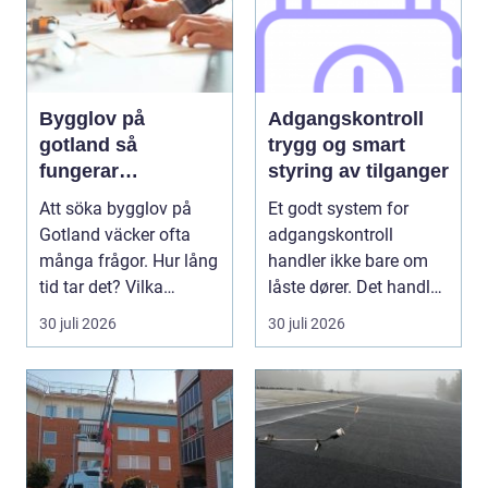
Bygglov på
Adgangskontroll
gotland så
trygg og smart
fungerar
styring av tilganger
processen i
Att söka bygglov på
Et godt system for
praktiken
Gotland väcker ofta
adgangskontroll
många frågor. Hur lång
handler ikke bare om
tid tar det? Vilka
låste dører. Det handler
handlingar behövs?...
om å ha oversikt, k...
30 juli 2026
30 juli 2026