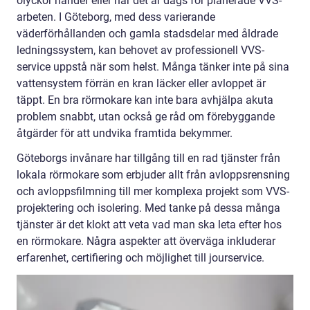
olyckor händer eller när det är dags för planerade VVS-
arbeten. I Göteborg, med dess varierande
väderförhållanden och gamla stadsdelar med åldrade
ledningssystem, kan behovet av professionell VVS-
service uppstå när som helst. Många tänker inte på sina
vattensystem förrän en kran läcker eller avloppet är
täppt. En bra rörmokare kan inte bara avhjälpa akuta
problem snabbt, utan också ge råd om förebyggande
åtgärder för att undvika framtida bekymmer.
Göteborgs invånare har tillgång till en rad tjänster från
lokala rörmokare som erbjuder allt från avloppsrensning
och avloppsfilmning till mer komplexa projekt som VVS-
projektering och isolering. Med tanke på dessa många
tjänster är det klokt att veta vad man ska leta efter hos
en rörmokare. Några aspekter att överväga inkluderar
erfarenhet, certifiering och möjlighet till jourservice.