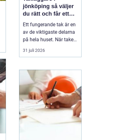
jönköping så väljer
du rätt och får ett
tak som håller
Ett fungerande tak är en
av de viktigaste delarna
på hela huset. När taket
börjar bli slitet påverkar
31 juli 2026
det både tryggheten,
energiförbrukningen och
värdet på huset. Därför
blir valet
av takläggare i
Jönköping avg...