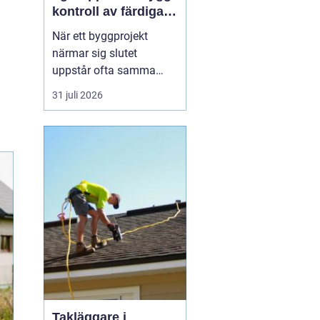
kontroll av färdiga
byggprojekt
När ett byggprojekt
närmar sig slutet
uppstår ofta samma
fråga: är entreprenaden
31 juli 2026
verkligen utförd så som
avtalats? En
professionell
entreprenadbesiktning
ger ett tydligt svar.
Genom en strukturerad
genomgån...
Takläggare i