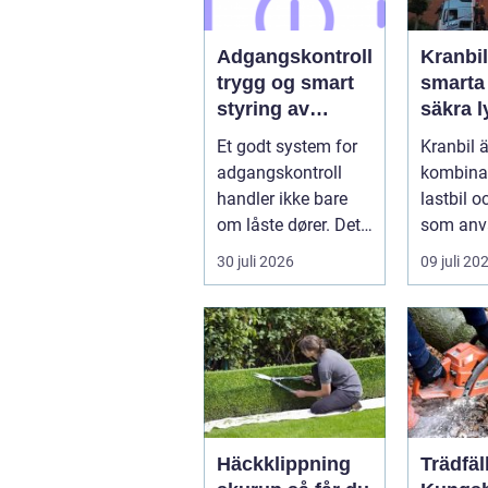
Adgangskontroll
Kranbil
trygg og smart
smarta
styring av
säkra ly
tilganger
vardag
Et godt system for
Kranbil ä
adgangskontroll
kombina
handler ikke bare
lastbil o
om låste dører. Det
som anv
handler om å ha
tungt ell
30 juli 2026
09 juli 20
oversikt, k...
skrymma
Häckklippning
Trädfäl