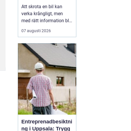
skrotning
Att skrota en bil kan
verka krångligt, men
med rätt information blir
processen enkel. För
07 augusti 2026
många bilägare handlar
valet av bilskrot om tre
saker: trygg
avregistrering, rimlig
ersättning och omtanke
om miljön. I
Stockholmsområdet
finns flera alternativ...
Entreprenadbesiktni
ng i Uppsala: Trygg