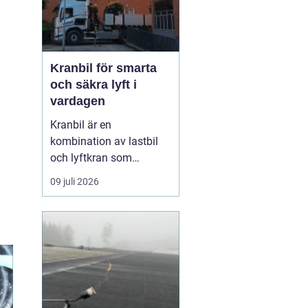
Kranbil för smarta
och säkra lyft i
vardagen
Kranbil är en
kombination av lastbil
och lyftkran som
används när tungt eller
09 juli 2026
skrymmande material
behöver flyttas snabbt,
säkert och
kostnadseffektivt.
Genom att hyra en
kranbil kan
privatpersoner, företag
och entrepren&...