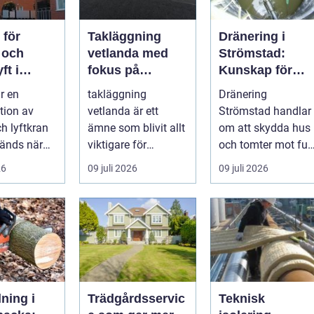
 för
Takläggning
Dränering i
 och
vetlanda med
Strömstad:
ft i
fokus på
Kunskap för
en
hållbara tak och
tryggare
r en
takläggning
Dränering
trygga hus
husgrunder
tion av
vetlanda är ett
Strömstad handlar
ch lyftkran
ämne som blivit allt
om att skydda hus
änds när
viktigare för
och tomter mot fukt
er
husägare,
läckage och l&arin..
26
09 juli 2026
09 juli 2026
...
bostadsrättsförenin
gar och ...
lning i
Trädgårdsservic
Teknisk