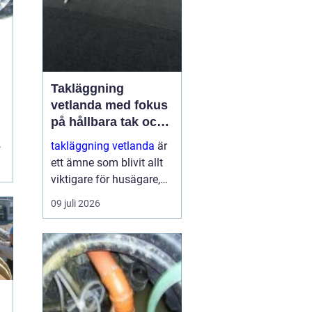
Takläggning
vetlanda med fokus
på hållbara tak och
trygga hus
,
takläggning vetlanda
är
.
ett ämne som blivit allt
viktigare för husägare,
bostadsrättsföreningar
09 juli 2026
och fastighetsägare i
trakten. Ett friskt tak
skyddar inte bara mot
regn, snö och blåst, utan
påve...