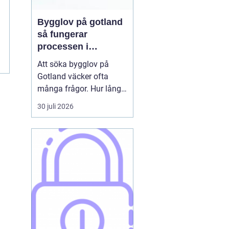
Bygglov på gotland
så fungerar
processen i
praktiken
Att söka bygglov på
Gotland väcker ofta
många frågor. Hur lång
tid tar det? Vilka
30 juli 2026
handlingar behövs? Och
vad gäller egentligen
nära havet eller i Visbys
känsliga kulturmiljö? För
den som sällan har
kontakt med kommunen
kan bygglovsregler
kännas både ...