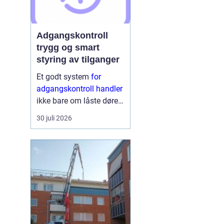
Adgangskontroll
trygg og smart
styring av tilganger
Et godt system
for
adgangskontroll handler
ikke bare om låste dører.
Det handler om å ha
30 juli 2026
oversikt, kunne styre
tilganger effektivt og
sikre mennesker, verdier
og informasjon på en
ryddig måte. Moderne
lø...