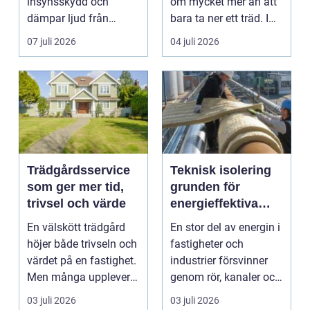
insynsskydd och
om mycket mer än att
dämpar ljud från
bara ta ner ett träd. I
vägen. Samtidigt kan
e...
07 juli 2026
04 juli 2026
häck...
Trädgårdsservice
Teknisk isolering
som ger mer tid,
grunden för
trivsel och värde
energieffektiva
och säkra
En välskött trädgård
En stor del av energin i
byggnader
höjer både trivseln och
fastigheter och
värdet på en fastighet.
industrier försvinner
Men många upplever
genom rör, kanaler och
att tiden, o...
tekniska insta...
03 juli 2026
03 juli 2026