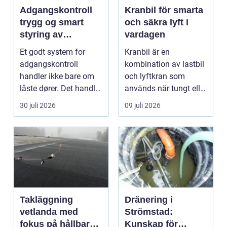
Adgangskontroll
Kranbil för smarta
trygg og smart
och säkra lyft i
styring av
vardagen
tilganger
Et godt system for
Kranbil är en
adgangskontroll
kombination av lastbil
handler ikke bare om
och lyftkran som
låste dører. Det handler
används när tungt eller
om å ha oversikt, k...
skrymma...
30 juli 2026
09 juli 2026
Takläggning
Dränering i
vetlanda med
Strömstad:
fokus på hållbara
Kunskap för