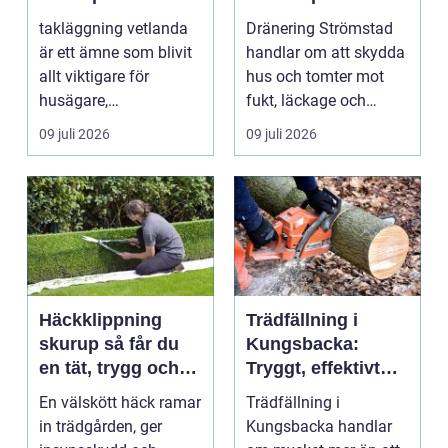
tak och trygga hus
tryggare
takläggning vetlanda
Dränering Strömstad
husgrunder
är ett ämne som blivit
handlar om att skydda
allt viktigare för
hus och tomter mot
husägare,
fukt, läckage och
bostadsrättsföreningar
l&arin...
09 juli 2026
09 juli 2026
och ...
Häckklippning
Trädfällning i
skurup så får du
Kungsbacka:
en tät, trygg och
Tryggt, effektivt
snygg häck året
och med omtanke
En välskött häck ramar
Trädfällning i
runt
om hela tomten
in trädgården, ger
Kungsbacka handlar