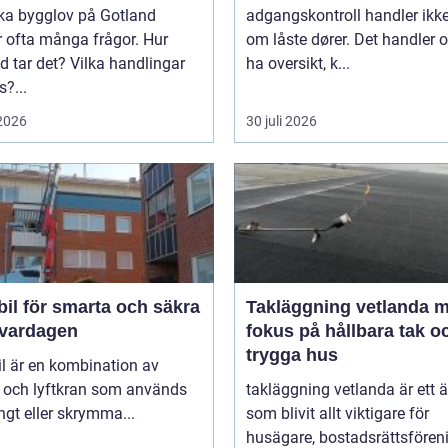
öka bygglov på Gotland
adgangskontroll handler ikk
 ofta många frågor. Hur
om låste dører. Det handler 
id tar det? Vilka handlingar
ha oversikt, k...
?...
 2026
30 juli 2026
il för smarta och säkra
Takläggning vetlanda 
i vardagen
fokus på hållbara tak o
trygga hus
l är en kombination av
l och lyftkran som används
takläggning vetlanda är ett
ngt eller skrymma...
som blivit allt viktigare för
husägare, bostadsrättsfören