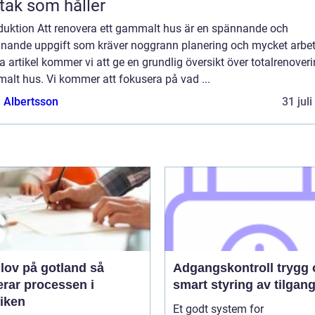
 tak som håller
oduktion Att renovera ett gammalt hus är en spännande och
nande uppgift som kräver noggrann planering och mycket arbete
 artikel kommer vi att ge en grundlig översikt över totalrenover
alt hus. Vi kommer att fokusera på vad ...
a Albertsson
31 jul
ov på gotland så
Adgangskontroll trygg og
erar processen i
smart styring av tilgan
tiken
Et godt system for