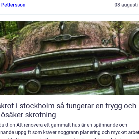
e Pettersson
08 augusti
t i stockholm så fungerar en trygg och
jösäker skrotning
oduktion Att renovera ett gammalt hus är en spännande och
nande uppgift som kräver noggrann planering och mycket arbete