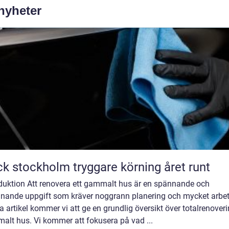
 nyheter
Däck stockholm tryggare körning året runt
oduktion Att renovera ett gammalt hus är en spännande och
nande uppgift som kräver noggrann planering och mycket arbete
 artikel kommer vi att ge en grundlig översikt över totalrenover
alt hus. Vi kommer att fokusera på vad ...