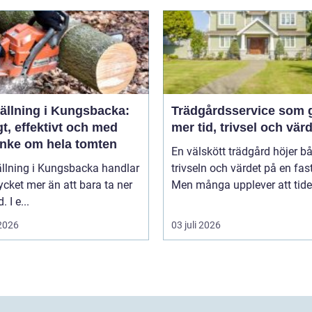
fällning i Kungsbacka:
Trädgårdsservice som 
t, effektivt och med
mer tid, trivsel och vär
nke om hela tomten
En välskött trädgård höjer b
ällning i Kungsbacka handlar
trivseln och värdet på en fas
ket mer än att bara ta ner
Men många upplever att tiden
. I e...
 2026
03 juli 2026