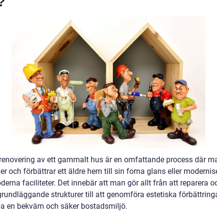
?
lrenovering av ett gammalt hus är en omfattande process där m
ler och förbättrar ett äldre hem till sin forna glans eller modernis
rna faciliteter. Det innebär att man gör allt från att reparera o
rundläggande strukturer till att genomföra estetiska förbättringa
pa en bekväm och säker bostadsmiljö.