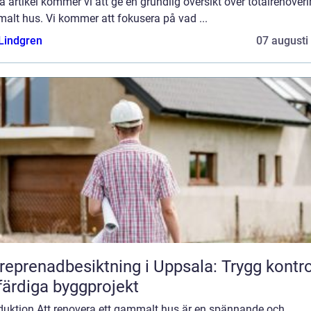
 artikel kommer vi att ge en grundlig översikt över totalrenover
alt hus. Vi kommer att fokusera på vad ...
 Lindgren
07 augusti
reprenadbesiktning i Uppsala: Trygg kontro
färdiga byggprojekt
oduktion Att renovera ett gammalt hus är en spännande och