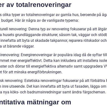
r av totalrenoveringar
ns olika typer av totalrenoveringar av gamla hus, beroende på ä
 budget. Här är några av de vanligaste typerna:
turell renovering: Denna typ av renovering fokuserar på att åtgä
ka husets grundläggande strukturer, såsom tak, väggar och stödb
 innefatta att byta ut skadade takpannor, reparera rötskador och
ta ut bärande väggar.
irenovering: Energirenoveringar är populära idag då de syftar till
met mer energieffektivt. Detta kan inkludera att installera isole
ster och dörrar till energieffektiva alternativ samt uppgradera V
t för att minska energiförbrukningen.
isk renovering: Estetiska renoveringar fokuserar på att förbättra
h inre utseende. Det kan innefatta att byta ut fasaden, lägga om
era nya köks- och badrumsinredningar samt ändra färgscheman.
ntitativa mätningar om