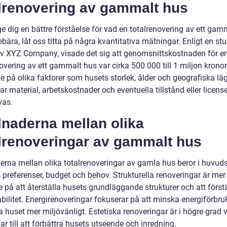
alrenovering av gammalt hus
ge dig en bättre förståelse för vad en totalrenovering av ett gam
bära, låt oss titta på några kvantitativa mätningar. Enligt en stu
av XYZ Company, visade det sig att genomsnittskostnaden för e
overing av ett gammalt hus var cirka 500 000 till 1 miljon kronor
 på olika faktorer som husets storlek, ålder och geografiska läg
ar material, arbetskostnader och eventuella tillstånd eller licen
vas.
lnaderna mellan olika
alrenoveringar av gammalt hus
derna mellan olika totalrenoveringar av gamla hus beror i huvud
 preferenser, budget och behov. Strukturella renoveringar är mer
e på att återställa husets grundläggande strukturer och att först
abilitet. Energirenoveringar fokuserar på att minska energiförbr
 huset mer miljövänligt. Estetiska renoveringar är i högre grad v
ar till att förbättra husets utseende och inredning.