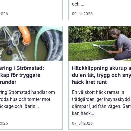
och ...
 2026
09 juli 2026
ering i Strömstad:
Häckklippning skurup så får
kap för tryggare
du en tät, trygg och sn
runder
häck året runt
ring Strömstad handlar om
En välskött häck ramar in
kydda hus och tomter mot
trädgården, ger insynsskydd
läckage och l&arin...
dämpar ljud från vägen. Sam
kan häck...
 2026
07 juli 2026