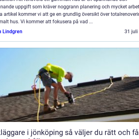
nande uppgift som kräver noggrann planering och mycket arbete
 artikel kommer vi att ge en grundlig översikt över totalrenover
alt hus. Vi kommer att fokusera på vad ...
n Lindgren
31 jul
are i jönköping så väljer du rätt och får