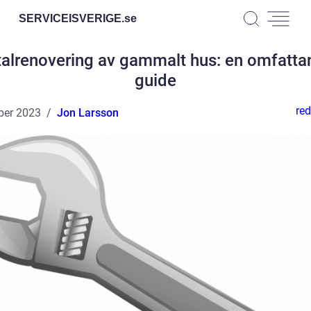
SERVICEISVERIGE.
se
talrenovering av gammalt hus: en omfatta
guide
red
ber 2023
Jon Larsson