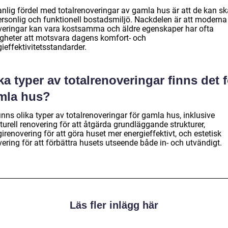
anlig fördel med totalrenoveringar av gamla hus är att de kan s
ersonlig och funktionell bostadsmiljö. Nackdelen är att moderna
veringar kan vara kostsamma och äldre egenskaper har ofta
igheter att motsvara dagens komfort- och
ieffektivitetsstandarder.
ka typer av totalrenoveringar finns det 
mla hus?
inns olika typer av totalrenoveringar för gamla hus, inklusive
turell renovering för att åtgärda grundläggande strukturer,
irenovering för att göra huset mer energieffektivt, och estetisk
ering för att förbättra husets utseende både in- och utvändigt.
Läs fler inlägg här