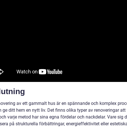
lutning
novering av ett gammalt hus är en spännande och komplex proc
ge ditt hem en nytt liv. Det finns olika typer av renoveringar att 
och varje metod har sina egna fördelar och nackdelar. Vare sig d
sera på strukturella förbättringar, energieffektivitet eller estetisk