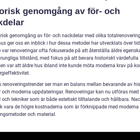
torisk genomgång av för- och
kdelar
orisk genomgång av för- och nackdelar med olika totalrenoverin
s ger oss en inblick i hur dessa metoder har utvecklats över tid
 var renoveringar ofta fokuserade på att återställa äldre egenska
prungliga tillstånd, med fokus på att bevara historiskt värdefulla 
en var att äldre hus ibland inte kunde möta moderna krav på k
gieffektivitet.
s renoveringstrender ser man en balans mellan bevarande av his
r och moderna uppdateringar. Renoveringar kan nu utföras med
 och tekniker som är både estetiskt tilltalande och hållbara. Na
k vara de högre kostnaderna som är förknippade med moderna
ingsmetoder och material.