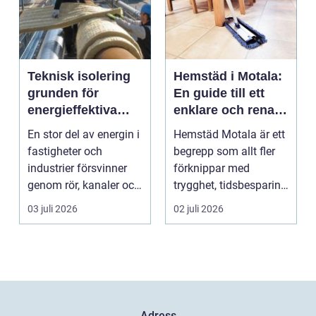
Teknisk isolering
Hemstäd i Motala:
grunden för
En guide till ett
energieffektiva
enklare och renare
och säkra
vardagsliv
En stor del av energin i
Hemstäd Motala är ett
byggnader
fastigheter och
begrepp som allt fler
industrier försvinner
förknippar med
genom rör, kanaler och
trygghet, tidsbesparing
tekniska insta...
oc...
03 juli 2026
02 juli 2026
Adress