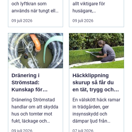
och lyftkran som
allt viktigare för
används när tungt eller
husägare,
skrymma...
bostadsrättsföreningar
09 juli 2026
09 juli 2026
och ...
Dränering i
Häckklippning
Strömstad:
skurup så får du
Kunskap för
en tät, trygg och
tryggare
snygg häck året
Dränering Strömstad
En välskött häck ramar
husgrunder
runt
handlar om att skydda
in trädgården, ger
hus och tomter mot
insynsskydd och
fukt, läckage och
dämpar ljud från
l&arin...
vägen. Samtidigt kan
09 juli 2026
07 juli 2026