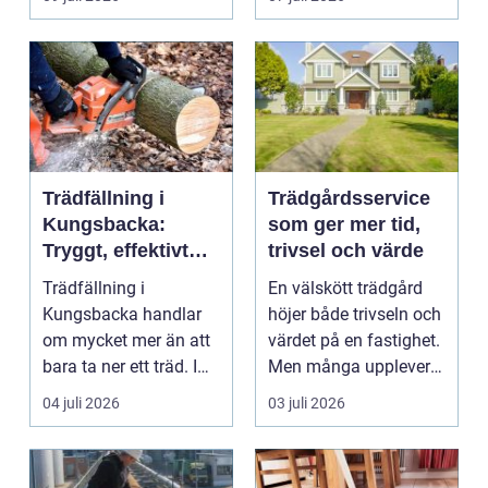
häck...
Trädfällning i
Trädgårdsservice
Kungsbacka:
som ger mer tid,
Tryggt, effektivt
trivsel och värde
och med omtanke
Trädfällning i
En välskött trädgård
om hela tomten
Kungsbacka handlar
höjer både trivseln och
om mycket mer än att
värdet på en fastighet.
bara ta ner ett träd. I
Men många upplever
e...
att tiden, o...
04 juli 2026
03 juli 2026