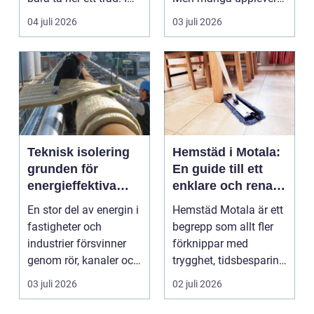
e...
att tiden, o...
04 juli 2026
03 juli 2026
Teknisk isolering
Hemstäd i Motala:
grunden för
En guide till ett
energieffektiva
enklare och renare
och säkra
vardagsliv
En stor del av energin i
Hemstäd Motala är ett
byggnader
fastigheter och
begrepp som allt fler
industrier försvinner
förknippar med
genom rör, kanaler och
trygghet, tidsbesparing
tekniska insta...
oc...
03 juli 2026
02 juli 2026