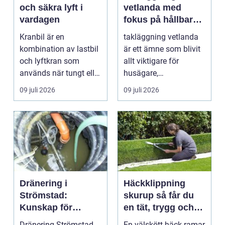
och säkra lyft i
vetlanda med
vardagen
fokus på hållbara
tak och trygga hus
Kranbil är en
takläggning vetlanda
kombination av lastbil
är ett ämne som blivit
och lyftkran som
allt viktigare för
används när tungt eller
husägare,
skrymma...
bostadsrättsföreningar
09 juli 2026
09 juli 2026
och ...
Dränering i
Häckklippning
Strömstad:
skurup så får du
Kunskap för
en tät, trygg och
tryggare
snygg häck året
Dränering Strömstad
En välskött häck ramar