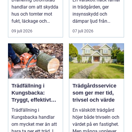
husgrunder
runt
handlar om att skydda
in trädgården, ger
hus och tomter mot
insynsskydd och
fukt, läckage och
dämpar ljud från
l&arin...
vägen. Samtidigt kan
09 juli 2026
07 juli 2026
häck...
Trädfällning i
Trädgårdsservice
Kungsbacka:
som ger mer tid,
Tryggt, effektivt
trivsel och värde
och med omtanke
Trädfällning i
En välskött trädgård
om hela tomten
Kungsbacka handlar
höjer både trivseln och
om mycket mer än att
värdet på en fastighet.
bara ta ner ett träd. I
Men många upplever