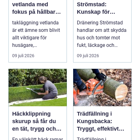
vetlanda med
Strömstad:
fokus på hållbara
Kunskap för
tak och trygga hus
tryggare
takläggning vetlanda
Dränering Strömstad
husgrunder
är ett ämne som blivit
handlar om att skydda
allt viktigare för
hus och tomter mot
husägare,
fukt, läckage och
bostadsrättsföreningar
l&arin...
09 juli 2026
09 juli 2026
och ...
Häckklippning
Trädfällning i
skurup så får du
Kungsbacka:
en tät, trygg och
Tryggt, effektivt
snygg häck året
och med omtanke
En välskött häck ramar
Trädfällning i