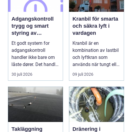
Adgangskontroll
Kranbil för smarta
trygg og smart
och säkra lyft i
styring av
vardagen
tilganger
Et godt system for
Kranbil är en
adgangskontroll
kombination av lastbil
handler ikke bare om
och lyftkran som
låste dører. Det handler
används när tungt eller
om å ha oversikt, k...
skrymma...
30 juli 2026
09 juli 2026
Takläggning
Dränering i