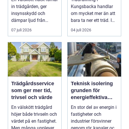
runt
om hela tomten
in trädgården, ger
Kungsbacka handlar
insynsskydd och
om mycket mer än att
dämpar ljud från
bara ta ner ett träd. I
vägen. Samtidigt kan
e...
07 juli 2026
04 juli 2026
häck...
Trädgårdsservice
Teknisk isolering
som ger mer tid,
grunden för
trivsel och värde
energieffektiva
och säkra
En välskött trädgård
En stor del av energin i
byggnader
höjer både trivseln och
fastigheter och
värdet på en fastighet.
industrier försvinner
Men många upplever
genom rör, kanaler och