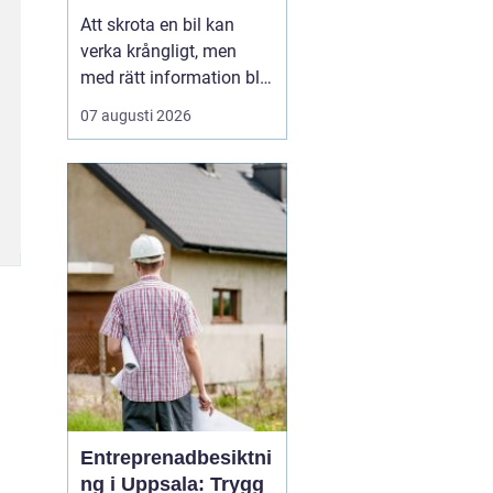
skrotning
Att skrota en bil kan
verka krångligt, men
med rätt information blir
processen enkel. För
07 augusti 2026
många bilägare handlar
valet av bilskrot om tre
saker: trygg
avregistrering, rimlig
ersättning och omtanke
om miljön. I
Stockholmsområdet
finns flera alternativ...
Entreprenadbesiktni
ng i Uppsala: Trygg