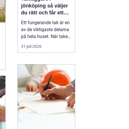
jönköping så väljer
du rätt och får ett
tak som håller
Ett fungerande tak är en
av de viktigaste delarna
på hela huset. När taket
börjar bli slitet påverkar
31 juli 2026
det både tryggheten,
energiförbrukningen och
värdet på huset. Därför
blir valet
av takläggare i
Jönköping avg...