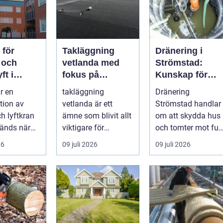
 för
Takläggning
Dränering i
 och
vetlanda med
Strömstad:
ft i
fokus på
Kunskap för
en
hållbara tak och
tryggare
r en
takläggning
Dränering
trygga hus
husgrunder
tion av
vetlanda är ett
Strömstad handlar
ch lyftkran
ämne som blivit allt
om att skydda hus
änds när
viktigare för
och tomter mot fukt
er
husägare,
läckage och l&arin..
26
09 juli 2026
09 juli 2026
...
bostadsrättsförenin
gar och ...