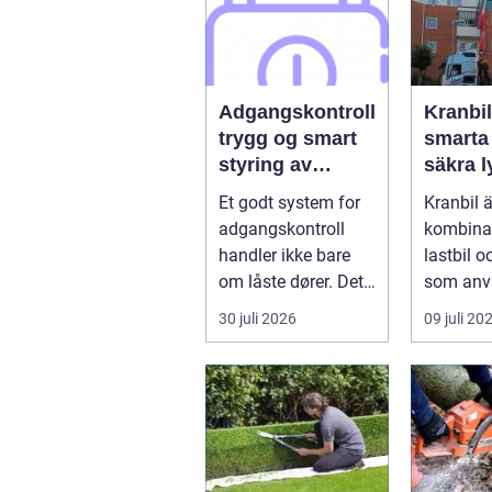
Adgangskontroll
Kranbil
trygg og smart
smarta
styring av
säkra ly
tilganger
vardag
Et godt system for
Kranbil ä
adgangskontroll
kombina
handler ikke bare
lastbil o
om låste dører. Det
som anv
handler om å ha
tungt ell
30 juli 2026
09 juli 20
oversikt, k...
skrymma