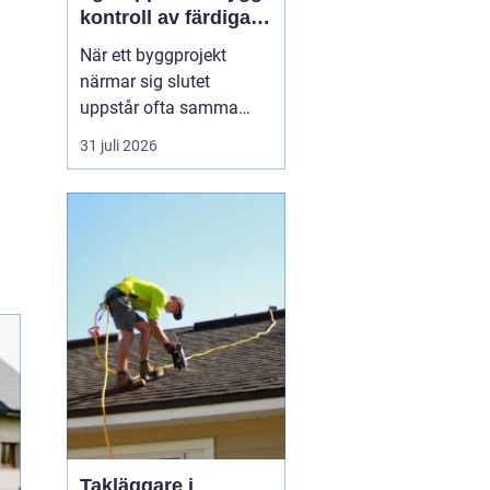
kontroll av färdiga
byggprojekt
När ett byggprojekt
närmar sig slutet
uppstår ofta samma
fråga: är entreprenaden
31 juli 2026
verkligen utförd så som
avtalats? En
professionell
entreprenadbesiktning
ger ett tydligt svar.
Genom en strukturerad
genomgån...
Takläggare i