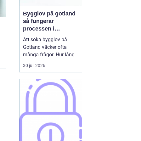
Bygglov på gotland
så fungerar
processen i
praktiken
Att söka bygglov på
Gotland väcker ofta
många frågor. Hur lång
tid tar det? Vilka
30 juli 2026
handlingar behövs? Och
vad gäller egentligen
nära havet eller i Visbys
känsliga kulturmiljö? För
den som sällan har
kontakt med kommunen
kan bygglovsregler
kännas både ...