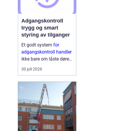
Adgangskontroll
trygg og smart
styring av tilganger
Et godt system
for
adgangskontroll handler
ikke bare om låste dører.
Det handler om å ha
30 juli 2026
oversikt, kunne styre
tilganger effektivt og
sikre mennesker, verdier
og informasjon på en
ryddig måte. Moderne
lø...