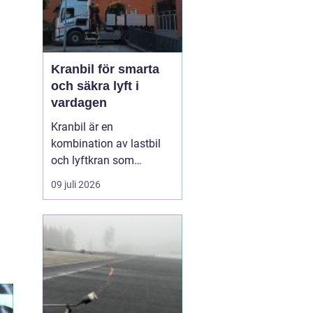
Kranbil för smarta
och säkra lyft i
vardagen
Kranbil är en
kombination av lastbil
och lyftkran som
används när tungt eller
09 juli 2026
skrymmande material
behöver flyttas snabbt,
säkert och
kostnadseffektivt.
Genom att hyra en
kranbil kan
privatpersoner, företag
och entrepren&...