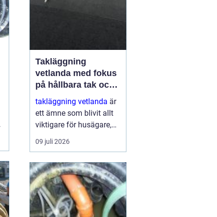
Takläggning
vetlanda med fokus
på hållbara tak och
trygga hus
takläggning vetlanda
är
ett ämne som blivit allt
,
viktigare för husägare,
.
bostadsrättsföreningar
09 juli 2026
och fastighetsägare i
trakten. Ett friskt tak
skyddar inte bara mot
regn, snö och blåst, utan
påve...