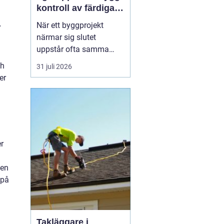
kontroll av färdiga
byggprojekt
.
När ett byggprojekt
närmar sig slutet
uppstår ofta samma
fråga: är entreprenaden
ch
31 juli 2026
verkligen utförd så som
er
avtalats? En
professionell
entreprenadbesiktning
ger ett tydligt svar.
Genom en strukturerad
r
genomgån...
gen
 på
Takläggare i