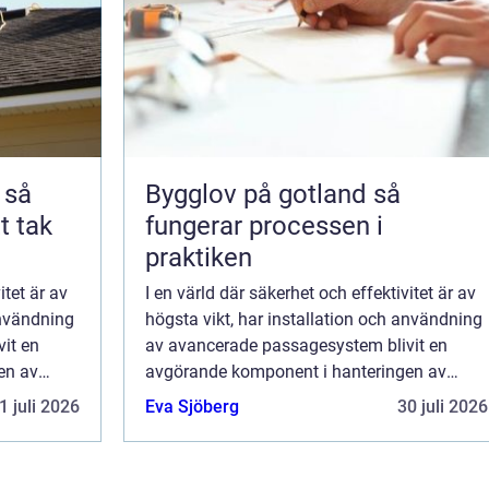
å
Bygglov på gotland så
t tak
fungerar processen i
praktiken
itet är av
I en värld där säkerhet och effektivitet är av
användning
högsta vikt, har installation och användning
it en
av avancerade passagesystem blivit en
en av
avgörande komponent i hanteringen av
 system
byggnaders tillgänglighet. Dessa system
1 juli 2026
Eva Sjöberg
30 juli 2026
m&o...