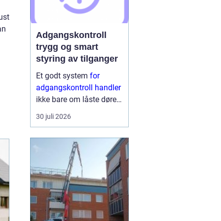
ust
an
Adgangskontroll
trygg og smart
styring av tilganger
Et godt system
for
adgangskontroll handler
ikke bare om låste dører.
Det handler om å ha
30 juli 2026
oversikt, kunne styre
tilganger effektivt og
sikre mennesker, verdier
og informasjon på en
ryddig måte. Moderne
lø...