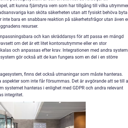
pel, att kunna fjärrstyra vem som har tillgång till vilka utrymme
nadsansvariga kan sköta säkerheten utan att fysiskt behöva byta
ger inte bara en snabbare reaktion på säkerhetsfrågor utan även 
yggnadens resurser.
npassningsbara och kan skräddarsys för att passa en mängd
sett om det är ett litet kontorsutrymme eller en stor
kalas och anpassas efter krav. Integrationen med andra system
stem gör också att de kan fungera som en del i en större
agesystem, finns det också utmaningar som måste hanteras.
a aspekter som inte får försummas. Det är avgörande att se till a
m systemet hanteras i enlighet med GDPR och andra relevant
s integritet.