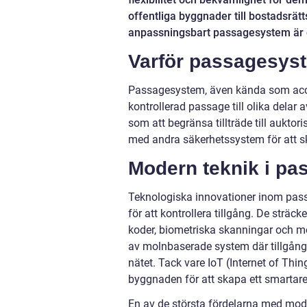
offentliga byggnader till bostadsrätt
anpassningsbart passagesystem är ce
Varför passagesys
Passagesystem, även kända som acces
kontrollerad passage till olika delar 
som att begränsa tillträde till auktori
med andra säkerhetssystem för att s
Modern teknik i p
Teknologiska innovationer inom passa
för att kontrollera tillgång. De sträcke
koder, biometriska skanningar och m
av molnbaserade system där tillgångs
nätet. Tack vare IoT (Internet of Th
byggnaden för att skapa ett smartare
En av de största fördelarna med moder