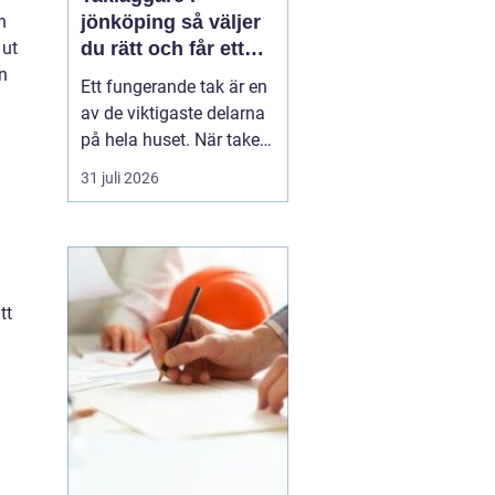
n
jönköping så väljer
 ut
du rätt och får ett
en
tak som håller
Ett fungerande tak är en
av de viktigaste delarna
på hela huset. När taket
börjar bli slitet påverkar
31 juli 2026
det både tryggheten,
energiförbrukningen och
värdet på huset. Därför
blir valet
av takläggare i
Jönköping avg...
tt