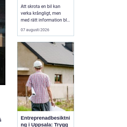
skrotning
Att skrota en bil kan
verka krångligt, men
med rätt information blir
processen enkel. För
07 augusti 2026
många bilägare handlar
valet av bilskrot om tre
saker: trygg
avregistrering, rimlig
ersättning och omtanke
om miljön. I
Stockholmsområdet
finns flera alternativ...
Entreprenadbesiktni
å
ng i Uppsala: Trygg