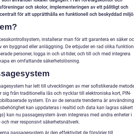
sföreningar och skolor, implementeringen av ett pålitligt och
ntralt för att upprätthålla en funktionell och beskyddad miljö
tem?
skontrollsystem, installerar man för att garantera en säker o
av en byggnad eller anläggning. De erbjuder en rad olika funktion
serade personer, logga in och ut-tider, och till och med integrera
kapa en omfattande säkerhetslösning.
assagesystem
gesystem har lett till utvecklingen av mer sofistikerade metode
r sig från traditionella lås och nycklar till elektroniska kort, PIN-
obilbaserade system. En av de senaste trenderna är användnin
behörighet kan uppdateras i realtid och data kan lagras säkert
ings) kan nu passagesystem även integreras med andra enheter i
 och mer responsivt säkerhetsnätverk.
na passagesystem är den effektivitet de försörjer till