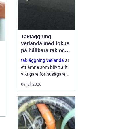
Takläggning
vetlanda med fokus
på hållbara tak och
trygga hus
takläggning vetlanda
är
ett ämne som blivit allt
viktigare för husägare,
bostadsrättsföreningar
09 juli 2026
och fastighetsägare i
trakten. Ett friskt tak
skyddar inte bara mot
regn, snö och blåst, utan
påve...