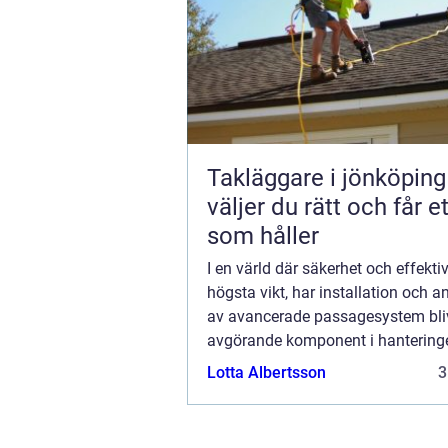
Takläggare i jönköping s
väljer du rätt och får et
som håller
I en värld där säkerhet och effektiv
högsta vikt, har installation och 
av avancerade passagesystem bliv
avgörande komponent i hantering
byggnaders tillgänglighet. Dessa
Lotta Albertsson
3
m&o...