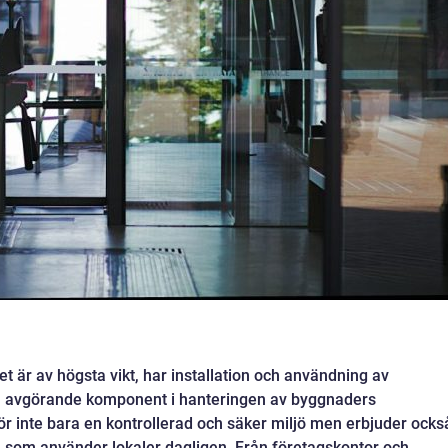
tet är av högsta vikt, har installation och användning av
n avgörande komponent i hanteringen av byggnaders
ör inte bara en kontrollerad och säker miljö men erbjuder ocks
em som använder lokaler dagligen. Från företagskontor och