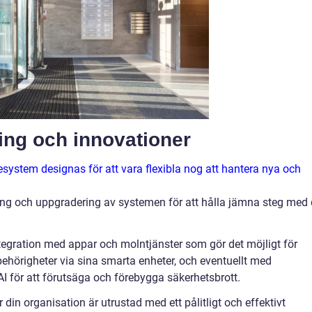
ing och innovationer
stem designas för att vara flexibla nog att hantera nya och
ing och uppgradering av systemen för att hålla jämna steg med
ntegration med appar och molntjänster som gör det möjligt för
behörigheter via sina smarta enheter, och eventuellt med
 för att förutsäga och förebygga säkerhetsbrott.
er din organisation är utrustad med ett pålitligt och effektivt