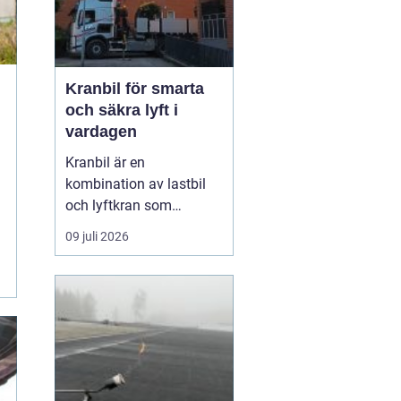
Kranbil för smarta
och säkra lyft i
vardagen
Kranbil är en
kombination av lastbil
och lyftkran som
används när tungt eller
09 juli 2026
skrymmande material
behöver flyttas snabbt,
säkert och
kostnadseffektivt.
Genom att hyra en
kranbil kan
privatpersoner, företag
och entrepren&...