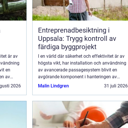
Entreprenadbesiktning i
Uppsala: Trygg kontroll av
färdiga byggprojekt
itet är av
I en värld där säkerhet och effektivitet är av
användning
högsta vikt, har installation och användning
it en
av avancerade passagesystem blivit en
en av
avgörande komponent i hanteringen av
 system
byggnaders tillgänglighet. Dessa system
gusti 2026
Malin Lindgren
31 juli 2026
m&o...