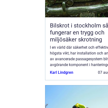
Bilskrot i stockholm så
fungerar en trygg och
miljösäker skrotning
I en värld där säkerhet och effektiv
högsta vikt, har installation och 
av avancerade passagesystem bliv
avgörande komponent i hantering
byggnaders tillgänglighet. Dessa
Karl Lindgren
07 au
m&o...