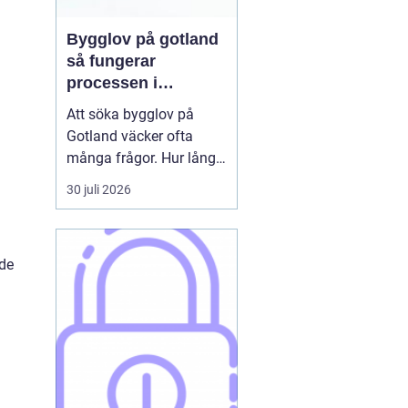
Bygglov på gotland
så fungerar
processen i
praktiken
Att söka bygglov på
Gotland väcker ofta
många frågor. Hur lång
tid tar det? Vilka
30 juli 2026
handlingar behövs? Och
vad gäller egentligen
nära havet eller i Visbys
 de
känsliga kulturmiljö? För
den som sällan har
kontakt med kommunen
kan bygglovsregler
kännas både ...