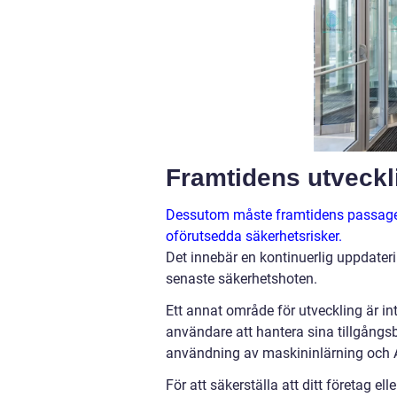
Framtidens utveckl
Dessutom måste framtidens passagesy
oförutsedda säkerhetsrisker.
Det innebär en kontinuerlig uppdater
senaste säkerhetshoten.
Ett annat område för utveckling är i
användare att hantera sina tillgångs
användning av maskininlärning och AI
För att säkerställa att ditt företag ell