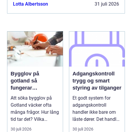
rad tjän...
Lotta Albertsson
31 juli 2026
Bygglov på
Adgangskontroll
gotland så
trygg og smart
fungerar
styring av tilganger
processen i
Att söka bygglov på
Et godt system for
praktiken
Gotland väcker ofta
adgangskontroll
många frågor. Hur lång
handler ikke bare om
tid tar det? Vilka
låste dører. Det handler
handlingar behövs?...
om å ha oversikt, k...
30 juli 2026
30 juli 2026