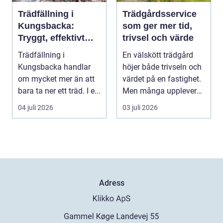
Trädfällning i
Trädgårdsservice
Kungsbacka:
som ger mer tid,
Tryggt, effektivt
trivsel och värde
och med omtanke
Trädfällning i
En välskött trädgård
om hela tomten
Kungsbacka handlar
höjer både trivseln och
om mycket mer än att
värdet på en fastighet.
bara ta ner ett träd. I e...
Men många upplever
att tiden, o...
04 juli 2026
03 juli 2026
Adress