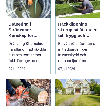
Dränering i
Häckklippning
Strömstad:
skurup så får du en
Kunskap för
tät, trygg och
tryggare
snygg häck året
Dränering Strömstad
En välskött häck ramar
husgrunder
runt
handlar om att skydda
in trädgården, ger
hus och tomter mot
insynsskydd och
fukt, läckage och
dämpar ljud från
l&arin...
vägen. Samtidigt kan
09 juli 2026
07 juli 2026
häck...