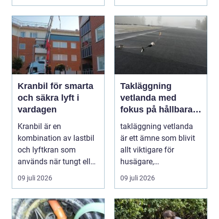
Kranbil för smarta
Takläggning
och säkra lyft i
vetlanda med
vardagen
fokus på hållbara
tak och trygga hus
Kranbil är en
takläggning vetlanda
kombination av lastbil
är ett ämne som blivit
och lyftkran som
allt viktigare för
används när tungt eller
husägare,
skrymma...
bostadsrättsföreningar
09 juli 2026
09 juli 2026
och ...