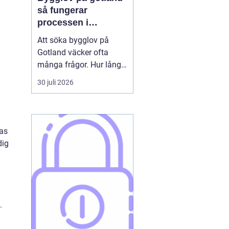
så fungerar
processen i
praktiken
Att söka bygglov på
Gotland väcker ofta
många frågor. Hur lång
tid tar det? Vilka
30 juli 2026
handlingar behövs? Och
vad gäller egentligen
nära havet eller i Visbys
känsliga kulturmiljö? För
ras
den som sällan har
dig
kontakt med kommunen
kan bygglovsregler
kännas både ...
u
.