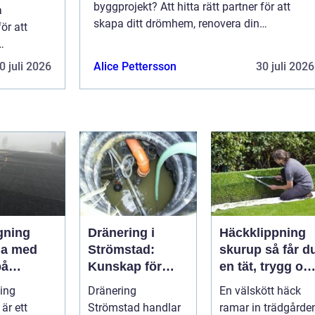
byggprojekt? Att hitta rätt partner för att
a
skapa ditt drömhem, renovera din
ör att
nuvarande bostad eller bygga en ny
kommersiell...
ny
0 juli 2026
Alice Pettersson
30 juli 2026
gning
Dränering i
Häckklippning
da med
Strömstad:
skurup så får du
på
Kunskap för
en tät, trygg oc
a tak och
tryggare
snygg häck åre
ing
Dränering
En välskött häck
 hus
husgrunder
runt
är ett
Strömstad handlar
ramar in trädgården