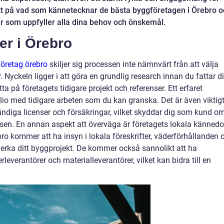
n titt på vad som kännetecknar de bästa byggföretagen i Örebro 
r som uppfyller alla dina behov och önskemål.
ner i Örebro
öretag örebro
skiljer sig processen inte nämnvärt från att välja
Nyckeln ligger i att göra en grundlig research innan du fattar di
itta på företagets tidigare projekt och referenser. Ett erfaret
io med tidigare arbeten som du kan granska. Det är även viktig
vändiga licenser och försäkringar, vilket skyddar dig som kund o
ssen. En annan aspekt att överväga är företagets lokala känned
ro kommer att ha insyn i lokala föreskrifter, väderförhållanden 
erka ditt byggprojekt. De kommer också sannolikt att ha
leverantörer och materialleverantörer, vilket kan bidra till en