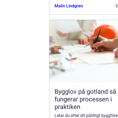
nuvarande bostad eller bygga en 
Malin Lindgren
3
kommersiell...
Bygglov på gotland så
fungerar processen i
praktiken
Letar du efter ett pålitligt byggföre