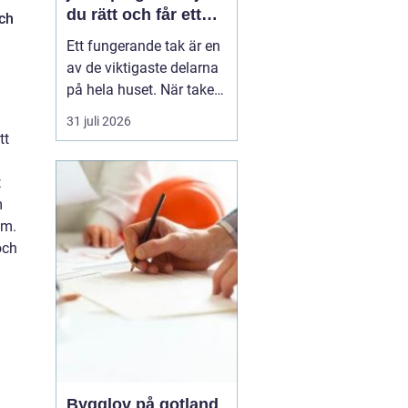
du rätt och får ett
och
tak som håller
Ett fungerande tak är en
av de viktigaste delarna
på hela huset. När taket
börjar bli slitet påverkar
31 juli 2026
det både tryggheten,
tt
energiförbrukningen och
värdet på huset. Därför
t
blir valet
av takläggare i
m
Jönköping avg...
om.
och
Bygglov på gotland