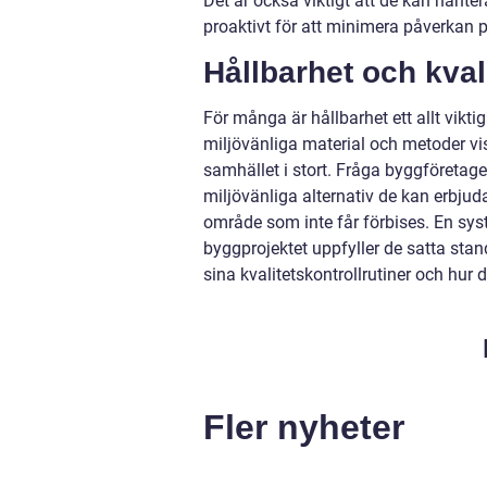
Det är också viktigt att de kan hanter
proaktivt för att minimera påverkan på
Hållbarhet och kval
För många är hållbarhet ett allt vikti
miljövänliga material och metoder visa
samhället i stort. Fråga byggföretage
miljövänliga alternativ de kan erbjuda
område som inte får förbises. En syst
byggprojektet uppfyller de satta stan
sina kvalitetskontrollrutiner och hur d
Fler nyheter