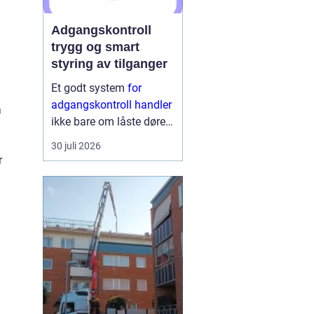
Adgangskontroll
trygg og smart
styring av tilganger
Et godt system
for
adgangskontroll handler
a
ikke bare om låste dører.
Det handler om å ha
30 juli 2026
oversikt, kunne styre
r
tilganger effektivt og
sikre mennesker, verdier
og informasjon på en
ryddig måte. Moderne
lø...