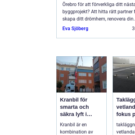
Örebro för att förverkliga ditt näst
byggprojekt? Att hitta rätt partner f
skapa ditt drömhem, renovera din
nuvarande bostad eller bygga en 
Eva Sjöberg
3
kommersiell...
Kranbil för
Takläg
smarta och
vetlan
säkra lyft i
fokus 
vardagen
hållbar
Kranbil är en
takläggn
trygga
kombination av
vetlanda 