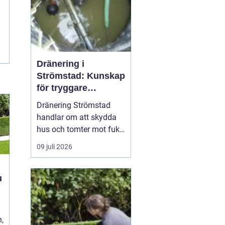
Dränering i
Strömstad: Kunskap
för tryggare
husgrunder
Dränering Strömstad
handlar om att skydda
hus och tomter mot fukt,
läckage och långsiktiga
09 juli 2026
skador i en miljö som
ofta präglas av
kustklimat, klippor och
varierande
h
markförhållanden.
t
Genom att förstå...
,