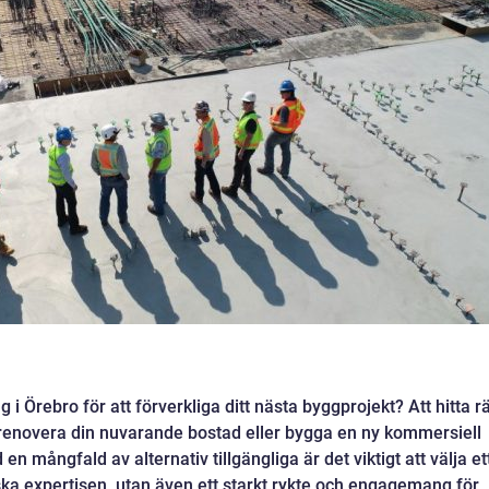
g i Örebro för att förverkliga ditt nästa byggprojekt? Att hitta rä
 renovera din nuvarande bostad eller bygga en ny kommersiell
n mångfald av alternativ tillgängliga är det viktigt att välja et
ska expertisen, utan även ett starkt rykte och engagemang för