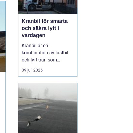
Kranbil för smarta
och säkra lyft i
vardagen
Kranbil är en
kombination av lastbil
och lyftkran som
används när tungt eller
09 juli 2026
skrymmande material
behöver flyttas snabbt,
säkert och
kostnadseffektivt.
Genom att hyra en
kranbil kan
privatpersoner, företag
och entrepren&...