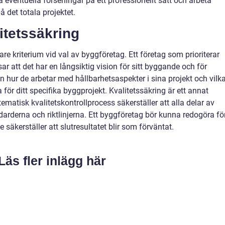
a eventuella förseningar på ett professionellt sätt och arbeta
 det totala projektet.
itetssäkring
gare kriterium vid val av byggföretag. Ett företag som prioriterar
r att det har en långsiktig vision för sitt byggande och för
n hur de arbetar med hållbarhetsaspekter i sina projekt och vilk
 för ditt specifika byggprojekt. Kvalitetssäkring är ett annat
ematisk kvalitetskontrollprocess säkerställer att alla delar av
darderna och riktlinjerna. Ett byggföretag bör kunna redogöra fö
e säkerställer att slutresultatet blir som förväntat.
Läs fler inlägg här