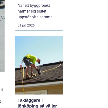
byggprojekt
När ett byggprojekt
närmar sig slutet
uppstår ofta samma
fråga: är entreprenaden
31 juli 2026
verkligen utförd så som
avtalats? En
professionell
entreprenadbesiktning
ger ett tydligt svar.
Genom en strukturerad
genomgån...
tt
Takläggare i
t
jönköping så väljer