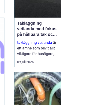
Takläggning
vetlanda med fokus
på hållbara tak och
trygga hus
takläggning vetlanda
är
ett ämne som blivit allt
viktigare för husägare,
bostadsrättsföreningar
09 juli 2026
och fastighetsägare i
trakten. Ett friskt tak
skyddar inte bara mot
regn, snö och blåst, utan
påve...