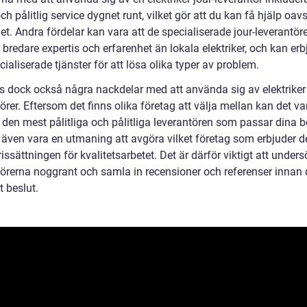
h pålitlig service dygnet runt, vilket gör att du kan få hjälp oavs
t. Andra fördelar kan vara att de specialiserade jour-leverantör
 bredare expertis och erfarenhet än lokala elektriker, och kan er
ialiserade tjänster för att lösa olika typer av problem.
ns dock också några nackdelar med att använda sig av elektriker 
örer. Eftersom det finns olika företag att välja mellan kan det va
a den mest pålitliga och pålitliga leverantören som passar dina 
 även vara en utmaning att avgöra vilket företag som erbjuder d
issättningen för kvalitetsarbetet. Det är därför viktigt att under
törerna noggrant och samla in recensioner och referenser innan
t beslut.