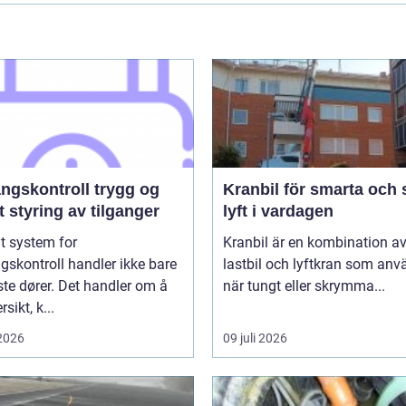
kontroll trygg og
Kranbil för smarta och 
 styring av tilganger
lyft i vardagen
t system for
Kranbil är en kombination a
skontroll handler ikke bare
lastbil och lyftkran som an
te dører. Det handler om å
när tungt eller skrymma...
sikt, k...
 2026
09 juli 2026