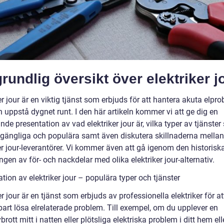
rundlig översikt över elektriker j
er jour är en viktig tjänst som erbjuds för att hantera akuta elpr
 uppstå dygnet runt. I den här artikeln kommer vi att ge dig en
de presentation av vad elektriker jour är, vilka typer av tjänste
illgängliga och populära samt även diskutera skillnaderna mellan
er jour-leverantörer. Vi kommer även att gå igenom den historisk
ngen av för- och nackdelar med olika elektriker jour-alternativ.
tion av elektriker jour – populära typer och tjänster
er jour är en tjänst som erbjuds av professionella elektriker för at
art lösa elrelaterade problem. Till exempel, om du upplever en
rott mitt i natten eller plötsliga elektriska problem i ditt hem ell