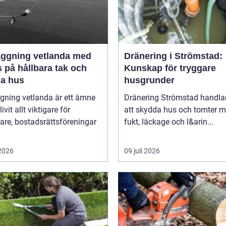
äggning vetlanda med
Dränering i Strömstad:
 på hållbara tak och
Kunskap för tryggare
ga hus
husgrunder
gning vetlanda är ett ämne
Dränering Strömstad handla
ivit allt viktigare för
att skydda hus och tomter m
are, bostadsrättsföreningar
fukt, läckage och l&arin...
 2026
09 juli 2026