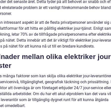
der det senaste året. Detta tyder på att behovet av snabb och ef
id elrelaterade problem är ett vanligt förekommande behov bland
rsoner.
 intressant aspekt är att de flesta privatpersoner använder sig 
lattformar för att hitta en pålitlig elektriker jour-tjänst. Enligt 
ning, letar 70% av de tillfrågade privatpersonerna efter elektrike
 på nätet. Detta innebär att det är viktigt för elektriker jour-levera
s på nätet för att kunna nå ut till en bredare kundkrets.
lnader mellan olika elektriker jour
ster
s många faktorer som kan skilja olika elektriker jour-leverantörer
rvicenivå, tillgänglighet, geografisk täckning och prissättning.
aktor att överväga är om företaget erbjuder 24/7 jour-service ell
ställda arbetstider. Om du har ett akut elproblem kan det vara vik
 leverantör som är tillgänglig dygnet runt för att kunna åtgärda
et omedelbart.