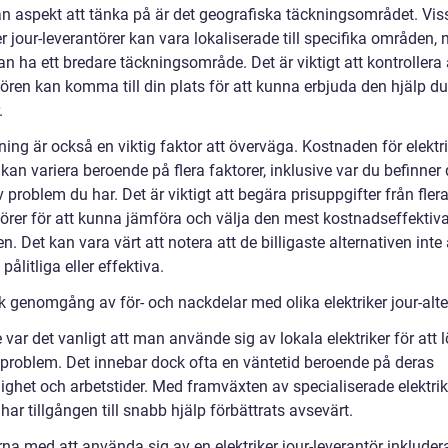
n aspekt att tänka på är det geografiska täckningsområdet. Vis
er jour-leverantörer kan vara lokaliserade till specifika områden
n ha ett bredare täckningsområde. Det är viktigt att kontrollera 
ören kan komma till din plats för att kunna erbjuda den hjälp du
.
ning är också en viktig faktor att överväga. Kostnaden för elektri
 kan variera beroende på flera faktorer, inklusive var du befinner
 problem du har. Det är viktigt att begära prisuppgifter från flera
törer för att kunna jämföra och välja den mest kostnadseffektiv
n. Det kan vara värt att notera att de billigaste alternativen inte a
pålitliga eller effektiva.
k genomgång av för- och nackdelar med olika elektriker jour-alte
 var det vanligt att man använde sig av lokala elektriker för att 
lproblem. Det innebar dock ofta en väntetid beroende på deras
lighet och arbetstider. Med framväxten av specialiserade elektrik
 har tillgången till snabb hjälp förbättrats avsevärt.
na med att använda sig av en elektriker jour-leverantör inkluder