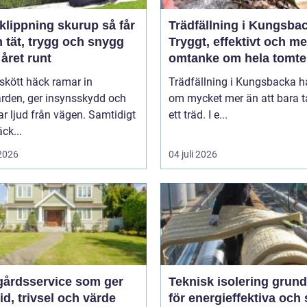
ippning skurup så får
Trädfällning i Kungsba
 tät, trygg och snygg
Tryggt, effektivt och m
året runt
omtanke om hela tomt
skött häck ramar in
Trädfällning i Kungsbacka h
ården, ger insynsskydd och
om mycket mer än att bara t
 ljud från vägen. Samtidigt
ett träd. I e...
ck...
 2026
04 juli 2026
gårdsservice som ger
Teknisk isolering grunden
id, trivsel och värde
för energieffektiva och