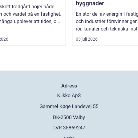
byggnader
skött trädgård höjer både
ln och värdet på en fastighet.
En stor del av energin i fasti
nga upplever att tiden, o...
och industrier försvinner g
rör, kanaler och tekniska insta
 2026
03 juli 2026
Adress