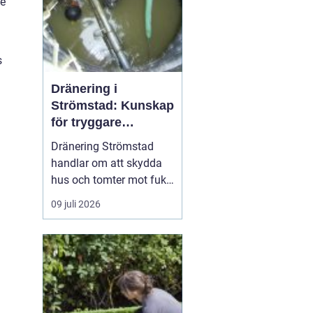
te
s
Dränering i
Strömstad: Kunskap
för tryggare
husgrunder
Dränering Strömstad
handlar om att skydda
hus och tomter mot fukt,
läckage och långsiktiga
09 juli 2026
skador i en miljö som
ofta präglas av
kustklimat, klippor och
varierande
markförhållanden.
Genom att förstå...