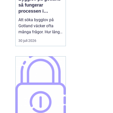
så fungerar
processen i
praktiken
Att söka bygglov på
l
Gotland väcker ofta
många frågor. Hur lång
tid tar det? Vilka
30 juli 2026
handlingar behövs? Och
vad gäller egentligen
nära havet eller i Visbys
känsliga kulturmiljö? För
den som sällan har
kontakt med kommunen
kan bygglovsregler
kännas både ...