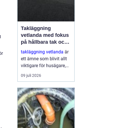
Takläggning
vetlanda med fokus
g
på hållbara tak och
trygga hus
takläggning vetlanda
är
ör
ett ämne som blivit allt
viktigare för husägare,
bostadsrättsföreningar
09 juli 2026
och fastighetsägare i
trakten. Ett friskt tak
skyddar inte bara mot
regn, snö och blåst, utan
påve...