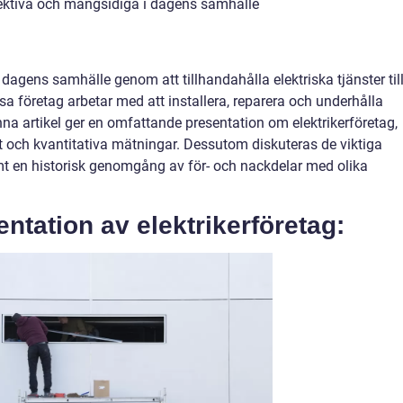
ffektiva och mångsidiga i dagens samhälle
 i dagens samhälle genom att tillhandahålla elektriska tjänster til
a företag arbetar med att installera, reparera och underhålla
na artikel ger en omfattande presentation om elektrikerföretag,
tet och kvantitativa mätningar. Dessutom diskuteras de viktiga
mt en historisk genomgång av för- och nackdelar med olika
ntation av elektrikerföretag: