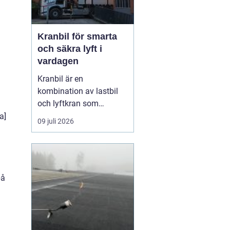
Kranbil för smarta
och säkra lyft i
vardagen
Kranbil är en
kombination av lastbil
och lyftkran som
används när tungt eller
a]
09 juli 2026
skrymmande material
behöver flyttas snabbt,
säkert och
kostnadseffektivt.
Genom att hyra en
på
kranbil kan
privatpersoner, företag
och entrepren&...