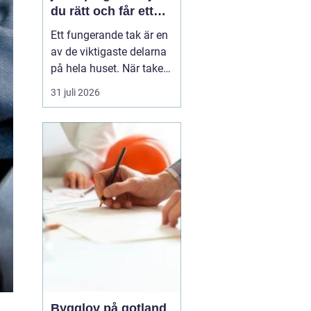
du rätt och får ett
tak som håller
Ett fungerande tak är en
av de viktigaste delarna
på hela huset. När taket
börjar bli slitet påverkar
31 juli 2026
det både tryggheten,
energiförbrukningen och
värdet på huset. Därför
blir valet
av takläggare i
Jönköping avg...
Bygglov på gotland