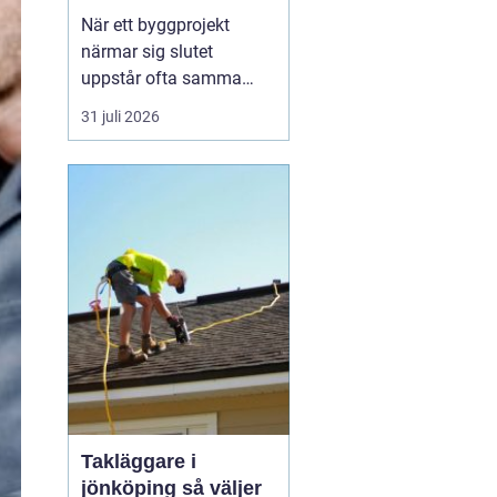
byggprojekt
När ett byggprojekt
närmar sig slutet
uppstår ofta samma
fråga: är entreprenaden
31 juli 2026
verkligen utförd så som
avtalats? En
professionell
entreprenadbesiktning
ger ett tydligt svar.
Genom en strukturerad
genomgån...
Takläggare i
jönköping så väljer