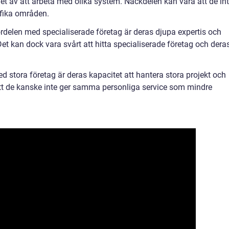
et av att arbeta med olika system. Nackdelen kan vara att de in
ifika områden.
ördelen med specialiserade företag är deras djupa expertis och
et kan dock vara svårt att hitta specialiserade företag och dera
ed stora företag är deras kapacitet att hantera stora projekt och
att de kanske inte ger samma personliga service som mindre