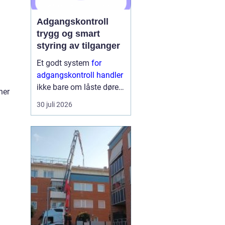
Adgangskontroll
trygg og smart
styring av tilganger
Et godt system
for
adgangskontroll handler
ikke bare om låste dører.
ner
Det handler om å ha
30 juli 2026
oversikt, kunne styre
tilganger effektivt og
sikre mennesker, verdier
d
og informasjon på en
ryddig måte. Moderne
lø...