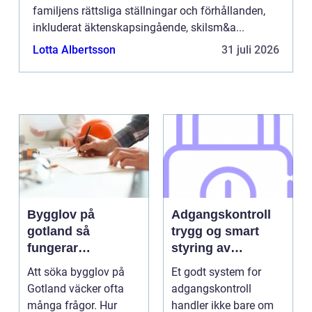
familjens rättsliga ställningar och förhållanden,
inkluderat äktenskapsingående, skilsm&a...
Lotta Albertsson
31 juli 2026
Bygglov på
Adgangskontroll
gotland så
trygg og smart
fungerar
styring av
processen i
tilganger
Att söka bygglov på
Et godt system for
praktiken
Gotland väcker ofta
adgangskontroll
många frågor. Hur
handler ikke bare om