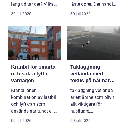
lång tid tar det? Vilka
låste dører. Det handler
handlingar behövs?...
om å ha oversikt, k...
30 juli 2026
30 juli 2026
Kranbil för smarta
Takläggning
och säkra lyft i
vetlanda med
vardagen
fokus på hållbara
tak och trygga hus
Kranbil är en
takläggning vetlanda
kombination av lastbil
är ett ämne som blivit
och lyftkran som
allt viktigare för
används när tungt eller
husägare,
skrymma...
bostadsrättsföreningar
09 juli 2026
09 juli 2026
och ...