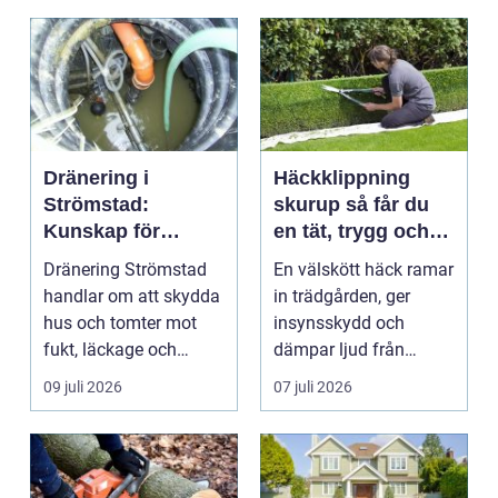
Dränering i
Häckklippning
Strömstad:
skurup så får du
Kunskap för
en tät, trygg och
tryggare
snygg häck året
Dränering Strömstad
En välskött häck ramar
husgrunder
runt
handlar om att skydda
in trädgården, ger
hus och tomter mot
insynsskydd och
fukt, läckage och
dämpar ljud från
l&arin...
vägen. Samtidigt kan
09 juli 2026
07 juli 2026
häck...