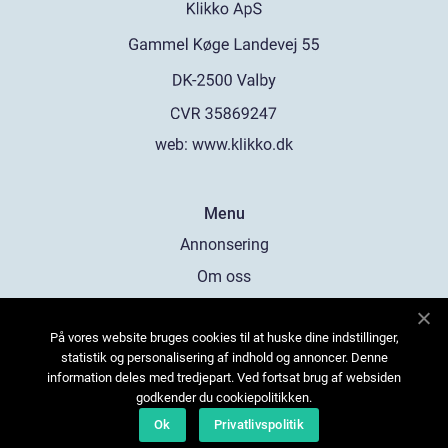
web:
www.klikko.dk
Menu
Annonsering
Om oss
Cookies
På vores website bruges cookies til at huske dine indstillinger,
Kontakta oss
statistik og personalisering af indhold og annoncer. Denne
Sitemap
information deles med tredjepart. Ved fortsat brug af websiden
godkender du cookiepolitikken.
Ok
Privatlivspolitik