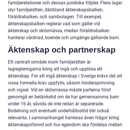
familjerelationer och dessas juridiska följder. Flera lagar
styr familjerätten, däribland äktenskapsbalken,
föräldrabalken, och sambolagen. Till exempel,
äktenskapsbalken reglerar vad som gäller vid
äktenskap och skilsmässa, medan föräldrabalken
hanterar vårdnad, boende och umgänge gällande barn.
Äktenskap och partnerskap
Ett centralt område inom familjerätten är
lagregleringarna kring att ingå och upplösa ett
äktenskap. För att ingå äktenskap i Sverige krävs det att
vissa formella krav uppfylls, såsom hindersprövning
och vigsel. Vid en skilsmässa måste parterna först
genomgå en betänketid om de har gemensamma barn
under 16 år, såvida de inte redan är separerade.
Bodelning och eventuell underhållsstöd blir också
relevanta. I sammanhanget hanteras även frågor kring
äktenskapsförord och hur egendom ska fördelas mellan