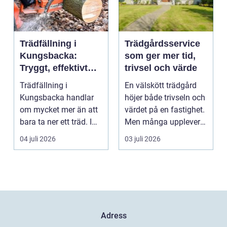
Trädfällning i
Trädgårdsservice
Kungsbacka:
som ger mer tid,
Tryggt, effektivt
trivsel och värde
och med omtanke
Trädfällning i
En välskött trädgård
om hela tomten
Kungsbacka handlar
höjer både trivseln och
om mycket mer än att
värdet på en fastighet.
bara ta ner ett träd. I
Men många upplever
e...
att tiden, o...
04 juli 2026
03 juli 2026
Adress