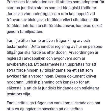
Processen för adoption ser till att den som adopterar får
samma juridiska status som ett biologiskt föräldrar.
Juridiska vårdnadsfrågor, som ofta kan uppstå vid
frånvaro av biologiska föräldrar eller i situationer där
föräldrar inte kan ta sitt föräldraansvar, hanteras också
genom familjerätten.
Familjerätten hanterar även frågor kring arv och
testamenten. Detta innebär reglering av hur en persons
tillgångar ska fördelas efter döden. Arvsordningen är
reglerad i ärvdabalken och avgör vem som är
arvsberättigad. Ett testamente kan upprättas för att
styra fördelningen av tillgångarna på ett sätt som
avviker från arvsordningen. Dessa dokument kräver
noggrann juridisk planering och kunskap för att
säkerställa att de är juridiskt bindande och reflekterar
testators vilja.
Familjerättsliga frågor kan vara komplicerade och har
ofta en djupgående påverkan på de berörda