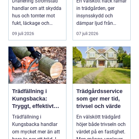
Dränering Strömstad
En välskött häck ramar
husgrunder
runt
handlar om att skydda
in trädgården, ger
hus och tomter mot
insynsskydd och
fukt, läckage och
dämpar ljud från
l&arin...
vägen. Samtidigt kan
09 juli 2026
07 juli 2026
häck...
Trädfällning i
Trädgårdsservice
Kungsbacka:
som ger mer tid,
Tryggt, effektivt
trivsel och värde
och med omtanke
Trädfällning i
En välskött trädgård
om hela tomten
Kungsbacka handlar
höjer både trivseln och
om mycket mer än att
värdet på en fastighet.