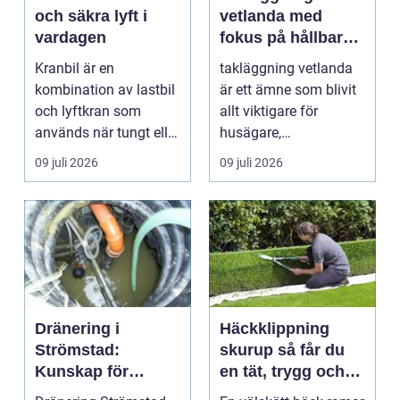
och säkra lyft i
vetlanda med
vardagen
fokus på hållbara
tak och trygga hus
Kranbil är en
takläggning vetlanda
kombination av lastbil
är ett ämne som blivit
och lyftkran som
allt viktigare för
används när tungt eller
husägare,
skrymma...
bostadsrättsföreningar
09 juli 2026
09 juli 2026
och ...
Dränering i
Häckklippning
Strömstad:
skurup så får du
Kunskap för
en tät, trygg och
tryggare
snygg häck året