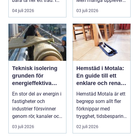
bara ta ner ett träd. I
Men många upplever
e...
att tiden, o...
04 juli 2026
03 juli 2026
Teknisk isolering
Hemstäd i Motala:
grunden för
En guide till ett
energieffektiva
enklare och renare
och säkra
vardagsliv
En stor del av energin i
Hemstäd Motala är ett
byggnader
fastigheter och
begrepp som allt fler
industrier försvinner
förknippar med
genom rör, kanaler och
trygghet, tidsbesparing
tekniska insta...
oc...
03 juli 2026
02 juli 2026