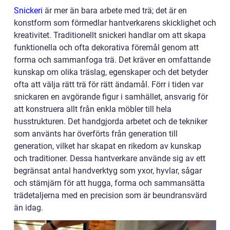
Snickeri
är mer än bara arbete med trä; det är en
konstform som förmedlar hantverkarens skicklighet och
kreativitet. Traditionellt snickeri handlar om att skapa
funktionella och ofta dekorativa föremål genom att
forma och sammanfoga trä. Det kräver en omfattande
kunskap om olika träslag, egenskaper och det betyder
ofta att välja rätt trä för rätt ändamål. Förr i tiden var
snickaren en avgörande figur i samhället, ansvarig för
att konstruera allt från enkla möbler till hela
husstrukturen. Det handgjorda arbetet och de tekniker
som använts har överförts från generation till
generation, vilket har skapat en rikedom av kunskap
och traditioner. Dessa hantverkare använde sig av ett
begränsat antal handverktyg som yxor, hyvlar, sågar
och stämjärn för att hugga, forma och sammansätta
trädetaljerna med en precision som är beundransvärd
än idag.