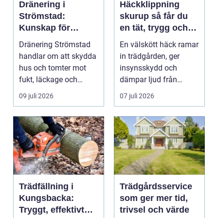
Dränering i
Häckklippning
Strömstad:
skurup så får du
Kunskap för
en tät, trygg och
tryggare
snygg häck året
Dränering Strömstad
En välskött häck ramar
husgrunder
runt
handlar om att skydda
in trädgården, ger
hus och tomter mot
insynsskydd och
fukt, läckage och
dämpar ljud från
l&arin...
vägen. Samtidigt kan
09 juli 2026
07 juli 2026
häck...
Trädfällning i
Trädgårdsservice
Kungsbacka:
som ger mer tid,
Tryggt, effektivt
trivsel och värde