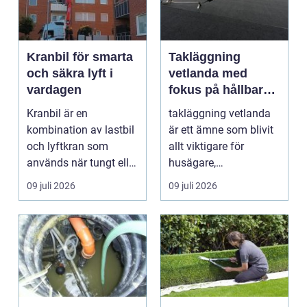
Kranbil för smarta
Takläggning
och säkra lyft i
vetlanda med
vardagen
fokus på hållbara
tak och trygga hus
Kranbil är en
takläggning vetlanda
kombination av lastbil
är ett ämne som blivit
och lyftkran som
allt viktigare för
används när tungt eller
husägare,
skrymma...
bostadsrättsföreningar
09 juli 2026
09 juli 2026
och ...