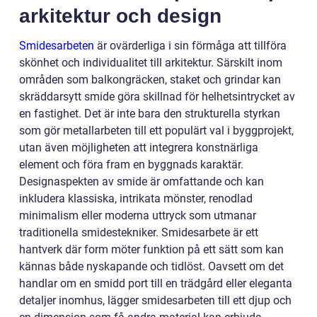
arkitektur och design
Smidesarbeten
är ovärderliga i sin förmåga att tillföra
skönhet och individualitet till arkitektur. Särskilt inom
områden som balkongräcken, staket och grindar kan
skräddarsytt smide göra skillnad för helhetsintrycket av
en fastighet. Det är inte bara den strukturella styrkan
som gör metallarbeten till ett populärt val i byggprojekt,
utan även möjligheten att integrera konstnärliga
element och föra fram en byggnads karaktär.
Designaspekten av smide är omfattande och kan
inkludera klassiska, intrikata mönster, renodlad
minimalism eller moderna uttryck som utmanar
traditionella smidestekniker. Smidesarbete är ett
hantverk där form möter funktion på ett sätt som kan
kännas både nyskapande och tidlöst. Oavsett om det
handlar om en smidd port till en trädgård eller eleganta
detaljer inomhus, lägger smidesarbeten till ett djup och