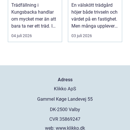
och med omtanke
Trädfällning i
En välskött trädgård
om hela tomten
Kungsbacka handlar
höjer både trivseln och
om mycket mer än att
värdet på en fastighet.
bara ta ner ett träd. I
Men många upplever
e...
att tiden, o...
04 juli 2026
03 juli 2026
Adress
web:
www.klikko.dk