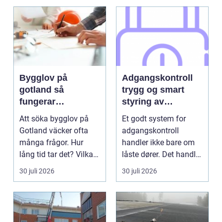
Bygglov på
Adgangskontroll
gotland så
trygg og smart
fungerar
styring av
processen i
tilganger
Att söka bygglov på
Et godt system for
praktiken
Gotland väcker ofta
adgangskontroll
många frågor. Hur
handler ikke bare om
lång tid tar det? Vilka
låste dører. Det handler
handlingar behövs?...
om å ha oversikt, k...
30 juli 2026
30 juli 2026